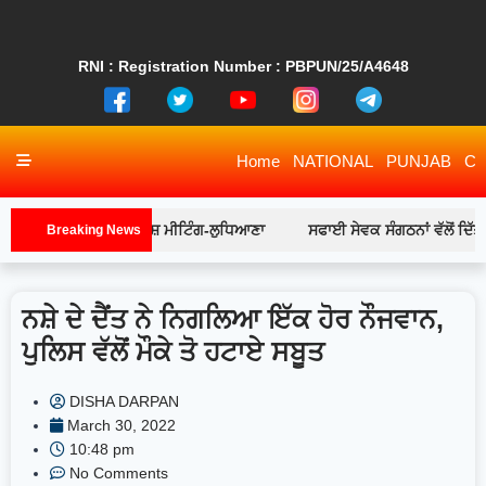
RNI : Registration Number : PBPUN/25/A4648
Home
NATIONAL
PUNJAB
CH
 ਮੈਂਬਰਾਂ ਨਾਲ ਵਿਸ਼ੇਸ਼ ਮੀਟਿੰਗ-ਲੁਧਿਆਣਾ
ਸਫਾਈ ਸੇਵਕ ਸੰਗਠਨਾਂ ਵੱਲੋਂ ਦਿੱਤੇ ਗਏ 
Breaking News
ਨਸ਼ੇ ਦੇ ਦੈਂਤ ਨੇ ਨਿਗਲਿਆ ਇੱਕ ਹੋਰ ਨੌਜਵਾਨ,
ਪੁਲਿਸ ਵੱਲੋਂ ਮੌਕੇ ਤੋ ਹਟਾਏ ਸਬੂਤ
DISHA DARPAN
March 30, 2022
10:48 pm
No Comments