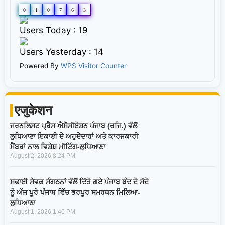
0
1
0
7
6
3
Users Today : 19
Users Yesterday : 14
Powered By
WPS Visitor Counter
एजुकेशन
ਜਰਨਲਿਸਟ ਪ੍ਰੈਸ ਐਸੋਸੀਏਸ਼ਨ ਪੰਜਾਬ (ਰਜਿ.) ਵੱਲੋਂ
ਲੁਧਿਆਣਾ ਇਕਾਈ ਦੇ ਅਹੁਦੇਦਾਰਾਂ ਅਤੇ ਕਾਰਜਕਾਰੀ
ਮੈਂਬਰਾਂ ਨਾਲ ਵਿਸ਼ੇਸ਼ ਮੀਟਿੰਗ-ਲੁਧਿਆਣਾ
August 2, 2026
8:24 PM
ਸਫਾਈ ਸੇਵਕ ਸੰਗਠਨਾਂ ਵੱਲੋਂ ਦਿੱਤੇ ਗਏ ਪੰਜਾਬ ਬੰਦ ਦੇ ਸੱਦੇ
ਨੂੰ ਅੱਜ ਪੂਰੇ ਪੰਜਾਬ ਵਿੱਚ ਭਰਪੂਰ ਸਮਰਥਨ ਮਿਲਿਆ-
ਲੁਧਿਆਣਾ
August 1, 2026
1:40 PM