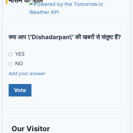
मौसम का हाल
क्या आप \"Dishadarpan\" की खबरों से संतुष्ट हैं?
YES
NO
Add your answer
Our Visitor