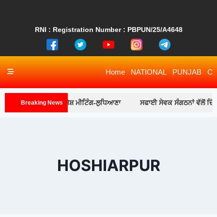
RNI : Registration Number : PBPUN/25/A4648
Home
NATIONAL
PUNJAB
CH
ਮੈਂਬਰਾਂ ਨਾਲ ਵਿਸ਼ੇਸ਼ ਮੀਟਿੰਗ-ਲੁਧਿਆਣਾ
ਸਫਾਈ ਸੇਵਕ ਸੰਗਠਨਾਂ ਵੱਲੋਂ ਦਿੱਤੇ ਗਏ ਪ
Breaking News
HOSHIARPUR