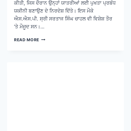
ਕੀਤੀ, ਜਿਸ ਦੌਰਾਨ ਉਨ੍ਹਾਂ ਯਾਤਰੀਆਂ ਲਈ ਪੁਖਤਾ ਪ੍ਰਬੰਧ
ਯਕੀਨੀ ਬਣਾਉਣ ਦੇ ਨਿਰਦੇਸ਼ ਦਿੱਤੇ। ਇਸ ਮੌਕੇ
ਐਸ.ਐਸ.ਪੀ. ਸ੍ਰੀ ਸਰਤਾਜ ਸਿੰਘ ਚਾਹਲ ਵੀ ਵਿਸ਼ੇਸ਼ ਤੌਰ
’ਤੇ ਮੌਜੂਦ ਸਨ।…
READ MORE