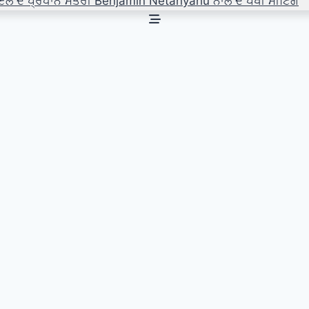
ਇਲ ਦੇ ਪ੍ਰਧਾਨ ਮੰਤਰੀ Benjamin Netanyahu ਨਾਲ ਦੋ ਪੱਖੀ ਮੀਟਿੰਗ