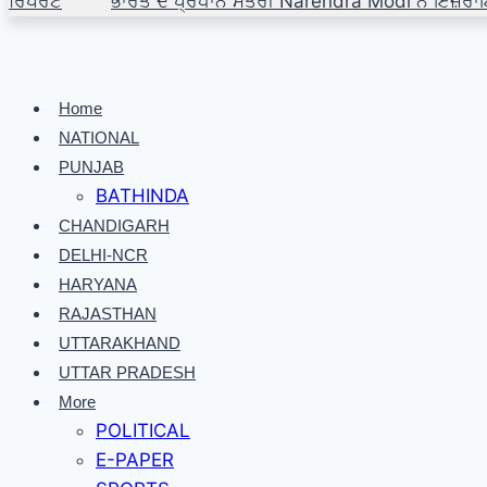
ਰਿਪੋਰਟ
ਭਾਰਤ ਦੇ ਪ੍ਰਧਾਨ ਮੰਤਰੀ Narendra Modi ਨੇ ਇਜ਼ਰਾ
Home
NATIONAL
PUNJAB
BATHINDA
CHANDIGARH
DELHI-NCR
HARYANA
RAJASTHAN
UTTARAKHAND
UTTAR PRADESH
More
POLITICAL
E-PAPER