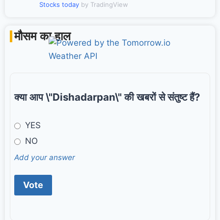
Stocks today
by TradingView
मौसम का हाल
क्या आप \"Dishadarpan\" की खबरों से संतुष्ट हैं?
YES
NO
Add your answer