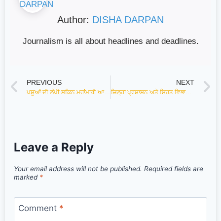
Author:
DISHA DARPAN
Journalism is all about headlines and deadlines.
PREVIOUS
NEXT
ਪਸ਼ੂਆਂ ਦੀ ਲੰਪੀ ਸਕਿਨ ਮਹਾਂਮਾਰੀ ਆਮ ਲੋਕਾਂ ਵਿੱਚ ਫੈਲਣ ਦਾ ਖਤਰਾ ਬਣੀ
ਜ਼ਿਲ੍ਹਾ ਪ੍ਰਸ਼ਾਸ਼ਨ ਅਤੇ ਸਿਹਤ ਵਿਭਾਗ ਵੱਲੋਂ ਆਜ਼ਾਦੀ ਦਾ ਅਮ੍ਰਿਤ ਮਹਾਂਉਤਸਵ ਨੂੰ ਸਮਰਪਿਤ ‘ਈਟ ਰਾਈਟ ਮੇਲਾ’ ਅਤੇ ਵਾਕਾਥਨ ਆਯੋਜਿਤ
Leave a Reply
Your email address will not be published.
Required fields are
marked
*
Comment
*