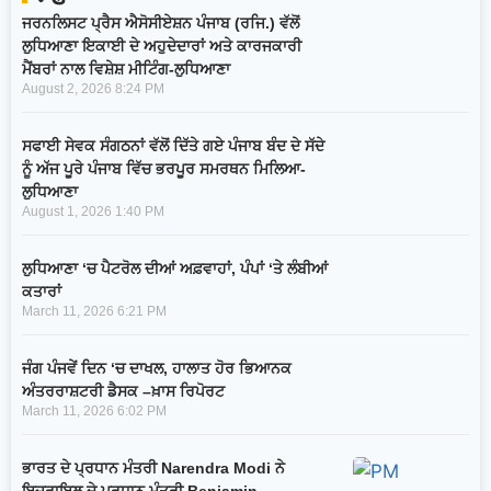
ਜਰਨਲਿਸਟ ਪ੍ਰੈਸ ਐਸੋਸੀਏਸ਼ਨ ਪੰਜਾਬ (ਰਜਿ.) ਵੱਲੋਂ
ਲੁਧਿਆਣਾ ਇਕਾਈ ਦੇ ਅਹੁਦੇਦਾਰਾਂ ਅਤੇ ਕਾਰਜਕਾਰੀ
ਮੈਂਬਰਾਂ ਨਾਲ ਵਿਸ਼ੇਸ਼ ਮੀਟਿੰਗ-ਲੁਧਿਆਣਾ
August 2, 2026
8:24 PM
ਸਫਾਈ ਸੇਵਕ ਸੰਗਠਨਾਂ ਵੱਲੋਂ ਦਿੱਤੇ ਗਏ ਪੰਜਾਬ ਬੰਦ ਦੇ ਸੱਦੇ
ਨੂੰ ਅੱਜ ਪੂਰੇ ਪੰਜਾਬ ਵਿੱਚ ਭਰਪੂਰ ਸਮਰਥਨ ਮਿਲਿਆ-
ਲੁਧਿਆਣਾ
August 1, 2026
1:40 PM
ਲੁਧਿਆਣਾ ‘ਚ ਪੈਟਰੋਲ ਦੀਆਂ ਅਫ਼ਵਾਹਾਂ, ਪੰਪਾਂ ‘ਤੇ ਲੰਬੀਆਂ
ਕਤਾਰਾਂ
March 11, 2026
6:21 PM
ਜੰਗ ਪੰਜਵੇਂ ਦਿਨ ‘ਚ ਦਾਖਲ, ਹਾਲਾਤ ਹੋਰ ਭਿਆਨਕ
ਅੰਤਰਰਾਸ਼ਟਰੀ ਡੈਸਕ –ਖ਼ਾਸ ਰਿਪੋਰਟ
March 11, 2026
6:02 PM
ਭਾਰਤ ਦੇ ਪ੍ਰਧਾਨ ਮੰਤਰੀ Narendra Modi ਨੇ
ਇਜ਼ਰਾਇਲ ਦੇ ਪ੍ਰਧਾਨ ਮੰਤਰੀ Benjamin