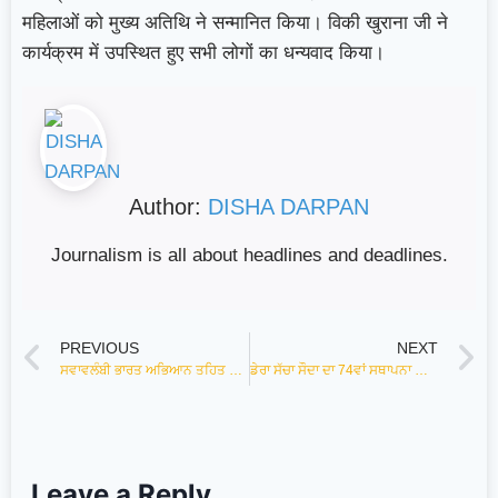
महिलाओं को मुख्य अतिथि ने सन्मानित किया। विकी खुराना जी ने
कार्यक्रम में उपस्थित हुए सभी लोगों का धन्यवाद किया।
Author:
DISHA DARPAN
Journalism is all about headlines and deadlines.
PREVIOUS
NEXT
ਸਵਾਵਲੰਬੀ ਭਾਰਤ ਅਭਿਆਨ ਤਹਿਤ ਅੱਜ ਟੀਚਰਜ਼ ਹੋਮ ਬਠਿੰਡਾ ਵਿਖੇ ਜ਼ਿਲ੍ਹਾ ਪੱਧਰ ’ਤੇ ਪ੍ਰੋਗਰਾਮ ਆਯੋਜਿਤ
ਡੇਰਾ ਸੱਚਾ ਸੌਦਾ ਦਾ 74ਵਾਂ ਸਥਾਪਨਾ ਦਿਵਸ ਅਤੇ ਜਾਮ ਏ ਇੰਸਾਂ ਦਾ 15ਵਾਂ ਸਥਾਪਨਾ ਦਿਵਸ ਧੂਮ ਧਾਮ ਨਾਲ ਮਨਾਇਆ
Leave a Reply