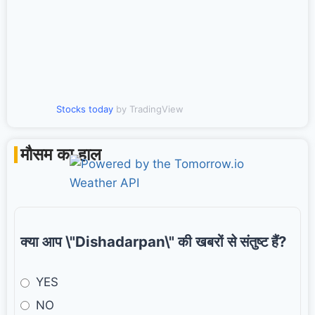
Stocks today
by TradingView
मौसम का हाल
क्या आप \"Dishadarpan\" की खबरों से संतुष्ट हैं?
YES
NO