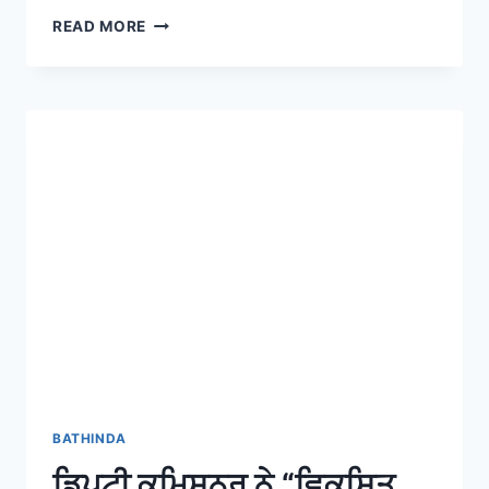
READ MORE
BATHINDA
ਡਿਪਟੀ ਕਮਿਸ਼ਨਰ ਨੇ “ਵਿਕਸਿਤ