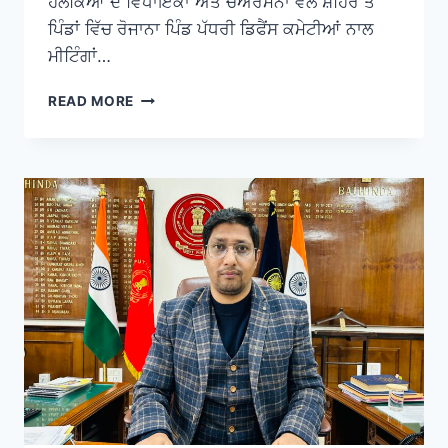
ਹਲਕਿਆਂ ਦੇ ਵਿਧਾਇਕਾਂ ਅਤੇ ਚੇਅਰਮੈਨਾਂ ਵਲੋਂ ਸ਼ਹਿਰ ਤੇ
ਪਿੰਡਾਂ ਵਿੱਚ ਰੋਜਾਨਾ ਪਿੰਡ ਪੱਧਰੀ ਡਿਫੈਂਸ ਕਮੇਟੀਆਂ ਨਾਲ
ਮੀਟਿੰਗਾਂ…
READ MORE