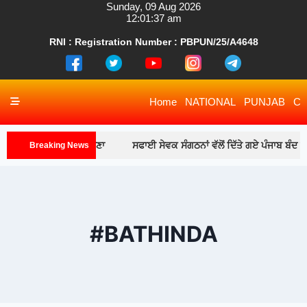
RNI : Registration Number : PBPUN/25/A4648
Home
NATIONAL
PUNJAB
CH
ਸਫਾਈ ਸੇਵਕ ਸੰਗਠਨਾਂ ਵੱਲੋਂ ਦਿੱਤੇ ਗਏ ਪੰਜਾਬ ਬੰਦ ਦੇ ਸੱਦੇ ਨੂੰ ਅੱਜ ਪੂਰੇ 
Breaking News
#BATHINDA