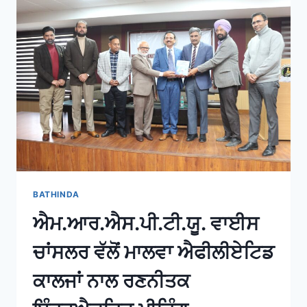
BATHINDA
ਐਮ.ਆਰ.ਐਸ.ਪੀ.ਟੀ.ਯੂ. ਵਾਈਸ
ਚਾਂਸਲਰ ਵੱਲੋਂ ਮਾਲਵਾ ਐਫੀਲੀਏਟਿਡ
ਕਾਲਜਾਂ ਨਾਲ ਰਣਨੀਤਕ