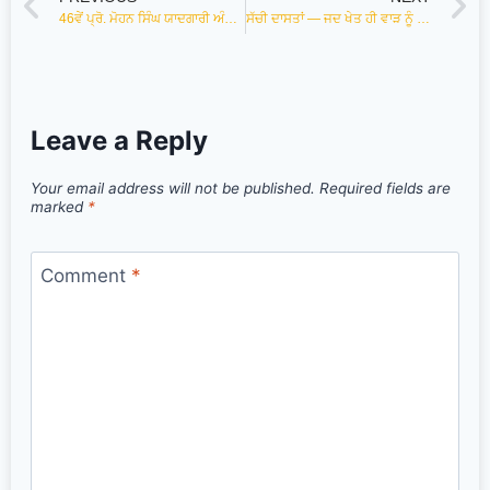
46ਵੇਂ ਪ੍ਰੋ. ਮੋਹਨ ਸਿੰਘ ਯਾਦਗਾਰੀ ਅੰਤਰ- ਰਾਸ਼ਟਰੀ ਸਭਿਆਚਾਰਕ ਮੇਲੇ ਵਿੱਚ ਪੰਜ ਸ਼ਖਸੀਅਤਾਂ ਦਾ ਸਨਮਾਨ-ਲੁਧਿਆਣਾ
ਸੱਚੀ ਦਾਸਤਾਂ — ਜਦ ਖੇਤ ਹੀ ਵਾੜ ਨੂੰ ਖਾਣ ਲੱਗੇ
Leave a Reply
Your email address will not be published.
Required fields are
marked
*
Comment
*