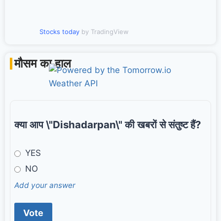
Stocks today
by TradingView
मौसम का हाल
क्या आप \"Dishadarpan\" की खबरों से संतुष्ट हैं?
YES
NO
Add your answer