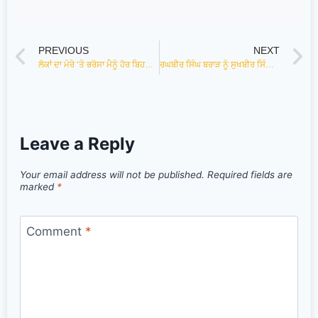
PREVIOUS
NEXT
ਲੋਕਾਂ ਦਾ ਮੇਰੇ ‘ਤੇ ਭਰੋਸਾ ਮੈਨੂੰ ਹੋਰ ਬਿਹਤਰ ਕੰਮ ਕਰਨ ਦੇ ਯੋਗ ਬਣਾਉਂਦਾ ਹੈ: ਭਾਰਤ ਭੂਸ਼ਣ ਆਸ਼ੂ
ਰਘਬੀਰ ਸਿੰਘ ਬਰਾੜ ਨੂੰ ਸੁਖਬੀਰ ਸਿੰਘ ਬਾਦਲ ਦੁਆਰਾ ਅਕਾਲੀ ਦਲ ਦੇ ਯੂਥ ਵਿੰਗ ਸ਼ਹਿਰੀ ਦਾ ਸੀਨੀਅਰ ਮੀਤ ਪ੍ਰਧਾਨ ਬਣਾਉਣ ਤੇ ਧੰਨਵਾਦ ਕੀਤਾ।
Leave a Reply
Your email address will not be published.
Required fields are
marked
*
Comment
*