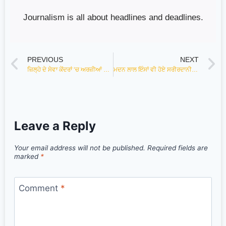
Journalism is all about headlines and deadlines.
PREVIOUS
NEXT
ਜ਼ਿਲ੍ਹੇ ਦੇ ਸੇਵਾ ਕੇਂਦਰਾਂ ‘ਚ ਅਰਜ਼ੀਆਂ ਦੇ ਨਿਪਟਾਰੇ ਸਬੰਧੀ ਪੰਜਾਬ ਭਰ ‘ਚੋਂ ਬਠਿੰਡਾ ਮੋਹਰੀ : ਡਿਪਟੀ ਕਮਿਸ਼ਨਰ
ਮਦਨ ਲਾਲ ਇੰਸਾਂ ਵੀ ਹੋਏ ਸਰੀਰਦਾਨੀਆਂ ’ਚ ਸ਼ਾਮਿਲ, ਬਲਾਕ ਬਠਿੰਡਾ ਦੇ 127ਵੇਂ ਸਰੀਰਦਾਨੀ ਬਣੇ-ਗੁਰਦੇਵ ਸਿੰਘ ਇੰਸਾਂ
Leave a Reply
Your email address will not be published.
Required fields are
marked
*
Comment
*