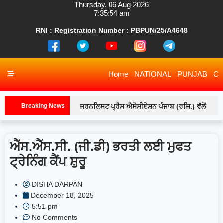
RNI : Registration Number : PBPUN/25/A4648
Home
NATIONAL
PUNJAB
CH
Breaking News
ਜਰਨਲਿਸਟ ਪ੍ਰੈਸ ਐਸੋਸੀਏਸ਼ਨ ਪੰਜਾਬ (ਰਜਿ.) ਵੱਲੋਂ
ਲੁਧਿਆਣਾ ਇਕਾਈ ਦੇ ਅਹੁਦੇਦਾਰਾਂ ਅਤੇ ਕਾਰਜਕਾਰੀ ਮੈਂਬਰਾਂ
ਐੱਸ.ਐੱਸ.ਸੀ. (ਜੀ.ਡੀ) ਭਰਤੀ ਲਈ ਮੁਫਤ
ਨਾਲ ਵਿਸ਼ੇਸ਼ ਮੀਟਿੰਗ-ਲੁਧਿਆਣਾ
ਸਫਾਈ ਸੇਵਕ
ਟ੍ਰੇਨਿੰਗ ਕੈਂਪ ਸ਼ੁਰੂ
ਸੰਗਠਨਾਂ ਵੱਲੋਂ ਦਿੱਤੇ ਗਏ ਪੰਜਾਬ ਬੰਦ ਦੇ ਸੱਦੇ ਨੂੰ ਅੱਜ ਪੂਰੇ
DISHA DARPAN
ਪੰਜਾਬ ਵਿੱਚ ਭਰਪੂਰ ਸਮਰਥਨ ਮਿਲਿਆ-ਲੁਧਿਆਣਾ
December 18, 2025
5:51 pm
ਲੁਧਿਆਣਾ ‘ਚ ਪੈਟਰੋਲ ਦੀਆਂ ਅਫ਼ਵਾਹਾਂ, ਪੰਪਾਂ ‘ਤੇ
No Comments