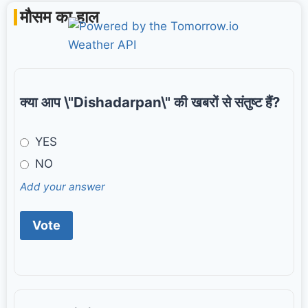
मौसम का हाल
क्या आप \"Dishadarpan\" की खबरों से संतुष्ट हैं?
YES
NO
Add your answer