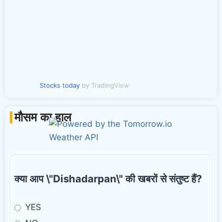
Stocks today
by TradingView
मौसम का हाल
क्या आप \"Dishadarpan\" की खबरों से संतुष्ट हैं?
YES